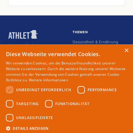
THEMEN
Gesundheit & Ernährung
Magazin für Spitzensportler
×
Karriere
Diese Webseite verwendet Cookies.
Kommunikation
Wir verwenden Cookies, um die Benutzerfreundlichkeit unserer
Lifestyle
Website zu verbessern. Durch die weitere Nutzung unserer Webseite
stimmen Sie der Verwendung von Cookies gemäß unserer Cookie-
Menschen
Richtlinie zu.
Weitere Informationen
UNBEDINGT ERFORDERLICH
PERFORMANCE
MAGAZIN
RECHTLICHES
TARGETING
FUNKTIONALITÄT
Partner
Impressum
Redaktion
Datenschutz
UNKLASSIFIZIERTE
Autoren
DETAILS ANZEIGEN