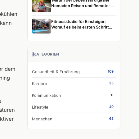
Warum der Lebensstil digitaler
Nomaden Reisen und Remote-
Arbeit weiterhin prägt
bkühlen
Fitnessstudio für Einsteiger:
 kann
Worauf es beim ersten Schritt
wirklich ankommt
KATEGORIEN
or dem
Gesundheit & Ernährung
109
ining
Karriere
35
Kommunikation
11
e
Lifestyle
49
aturen
ktiver
Menschen
63