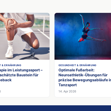
T & ERNÄHRUNG
GESUNDHEIT & ERNÄHRUNG
pie im Leistungssport –
Optimale Fußarbeit:
schätzte Baustein für
Neuroathletik-Übungen für
meback
präzise Bewegungsabläufe 
Tanzsport
6
14. Apr 2026