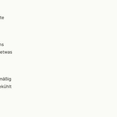
te
ns
 etwas
 mäßig
kühlt