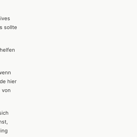
sives
s sollte
helfen
 wenn
de hier
h von
sich
nst,
ning