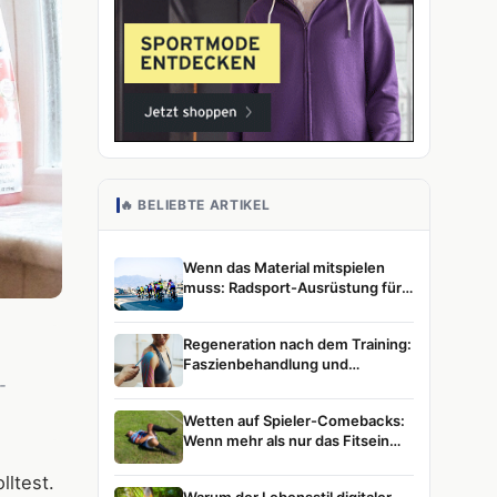
🔥 BELIEBTE ARTIKEL
Wenn das Material mitspielen
muss: Radsport-Ausrüstung für
ambitionierte Athletinnen und
Athleten
Regeneration nach dem Training:
Faszienbehandlung und
Muskelentspannung im
-
Leistungssport
Wetten auf Spieler-Comebacks:
Wenn mehr als nur das Fitsein
zählt
lltest.