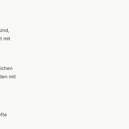
sind,
t mit
eichen
den mit
fte