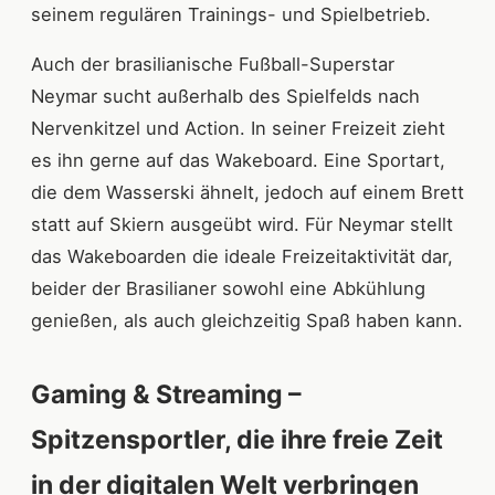
seinem regulären Trainings- und Spielbetrieb.
Auch der brasilianische Fußball-Superstar
Neymar sucht außerhalb des Spielfelds nach
Nervenkitzel und Action. In seiner Freizeit zieht
es ihn gerne auf das Wakeboard. Eine Sportart,
die dem Wasserski ähnelt, jedoch auf einem Brett
statt auf Skiern ausgeübt wird. Für Neymar stellt
das Wakeboarden die ideale Freizeitaktivität dar,
beider der Brasilianer sowohl eine Abkühlung
genießen, als auch gleichzeitig Spaß haben kann.
Gaming & Streaming –
Spitzensportler, die ihre freie Zeit
in der digitalen Welt verbringen