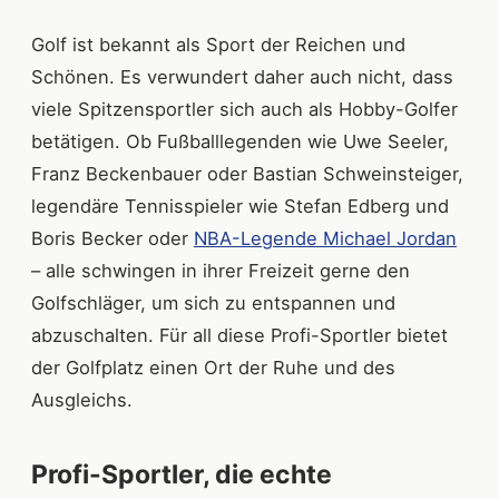
Golf ist bekannt als Sport der Reichen und
Schönen. Es verwundert daher auch nicht, dass
viele Spitzensportler sich auch als Hobby-Golfer
betätigen. Ob Fußballlegenden wie Uwe Seeler,
Franz Beckenbauer oder Bastian Schweinsteiger,
legendäre Tennisspieler wie Stefan Edberg und
Boris Becker oder
NBA-Legende Michael Jordan
– alle schwingen in ihrer Freizeit gerne den
Golfschläger, um sich zu entspannen und
abzuschalten. Für all diese Profi-Sportler bietet
der Golfplatz einen Ort der Ruhe und des
Ausgleichs.
Profi-Sportler, die echte