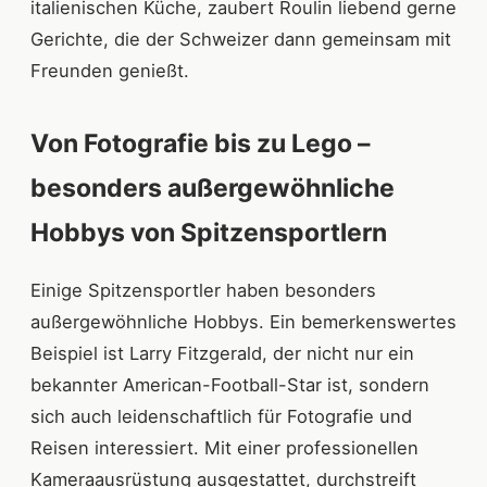
italienischen Küche, zaubert Roulin liebend gerne
Gerichte, die der Schweizer dann gemeinsam mit
Freunden genießt.
Von Fotografie bis zu Lego –
besonders außergewöhnliche
Hobbys von Spitzensportlern
Einige Spitzensportler haben besonders
außergewöhnliche Hobbys. Ein bemerkenswertes
Beispiel ist Larry Fitzgerald, der nicht nur ein
bekannter American-Football-Star ist, sondern
sich auch leidenschaftlich für Fotografie und
Reisen interessiert. Mit einer professionellen
Kameraausrüstung ausgestattet, durchstreift