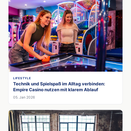
LIFESTYLE
Technik und Spielspaß im Alltag verbinden:
Empire Casino nutzen mit klarem Ablauf
05. Jan 2026