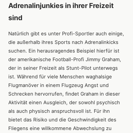
Adrenalinjunkies in ihrer Freizeit
sind
Natürlich gibt es unter Profi-Sportler auch einige,
die außerhalb ihres Sports nach Adrenalinkicks
suchen. Ein herausragendes Beispiel hierfür ist
der amerikanische Football-Profi Jimmy Graham,
der in seiner Freizeit als Stunt-Pilot unterwegs
ist. Während für viele Menschen waghalsige
Flugmanöver in einem Flugzeug Angst und
Schrecken hervorrufen, findet Graham in dieser
Aktivität einen Ausgleich, der sowohl psychisch
als auch physisch anspruchsvoll ist. Für ihn
bietet das Risiko und die Geschwindigkeit des
Fliegens eine willkommene Abwechslung zu