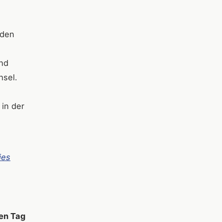
nden
ind
hsel.
 in der
ies
den Tag