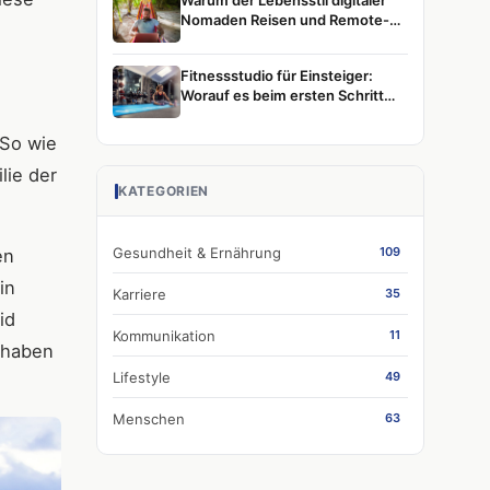
Warum der Lebensstil digitaler
Nomaden Reisen und Remote-
Arbeit weiterhin prägt
Fitnessstudio für Einsteiger:
Worauf es beim ersten Schritt
wirklich ankommt
 So wie
lie der
KATEGORIEN
Gesundheit & Ernährung
109
en
in
Karriere
35
id
Kommunikation
11
 haben
Lifestyle
49
Menschen
63