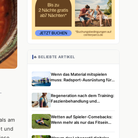
🔥 BELIEBTE ARTIKEL
Wenn das Material mitspielen
muss: Radsport-Ausrüstung für
ambitionierte Athletinnen und
Athleten
-
Regeneration nach dem Training:
Faszienbehandlung und
Muskelentspannung im
Leistungssport
Wetten auf Spieler-Comebacks:
als am
Wenn mehr als nur das Fitsein
zählt
et und
iese