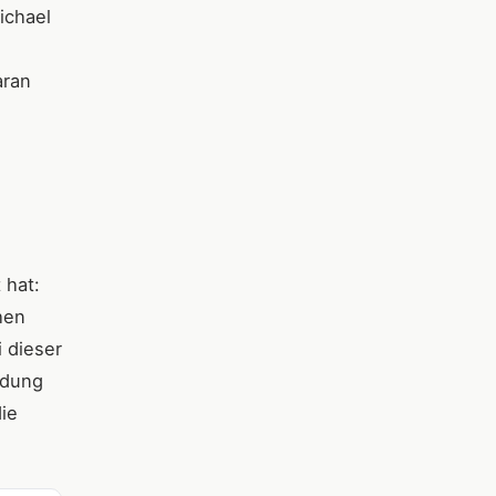
chael
aran
 hat:
hen
 dieser
ldung
ie