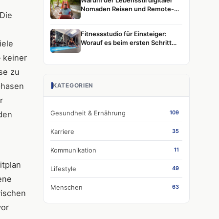
Warum der Lebensstil digitaler
Nomaden Reisen und Remote-
 Die
Arbeit weiterhin prägt
Fitnessstudio für Einsteiger:
iele
Worauf es beim ersten Schritt
wirklich ankommt
 keiner
se zu
phasen
KATEGORIEN
r
Gesundheit & Ernährung
109
iden
Karriere
35
Kommunikation
11
itplan
Lifestyle
49
dene
Menschen
63
wischen
vor