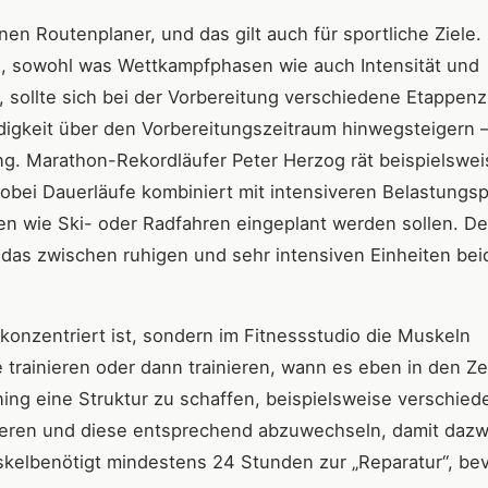
en Routenplaner, und das gilt auch für sportliche Ziele.
lan, sowohl was Wettkampfphasen wie auch Intensität und
, sollte sich bei der Vorbereitung verschiedene Etappenz
igkeit über den Vorbereitungszeitraum hinwegsteigern –
ng. Marathon-Rekordläufer Peter Herzog rät beispielswei
bei Dauerläufe kombiniert mit intensiveren Belastungs
en wie Ski- oder Radfahren eingeplant werden sollen. De
, das zwischen ruhigen und sehr intensiven Einheiten be
 konzentriert ist, sondern im Fitnessstudio die Muskeln
e trainieren oder dann trainieren, wann es eben in den Ze
ining eine Struktur zu schaffen, beispielsweise verschie
nieren und diese entsprechend abzuwechseln, damit daz
skelbenötigt mindestens 24 Stunden zur „Reparatur“, be