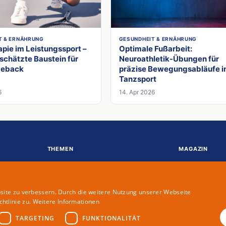
T & ERNÄHRUNG
GESUNDHEIT & ERNÄHRUNG
pie im Leistungssport –
Optimale Fußarbeit:
schätzte Baustein für
Neuroathletik-Übungen für
meback
präzise Bewegungsabläufe 
Tanzsport
6
14. Apr 2026
THEMEN
MAGAZIN
Gesundheit & Ernährung
Partner
Karriere
Redaktion
site zu verbessern. Durch die weitere Nutzung unserer Webseite
Kommunikation
Autoren
htlinie zu.
Weitere Informationen
Lifestyle
TARGETING
FUNKTIONALITÄT
Menschen