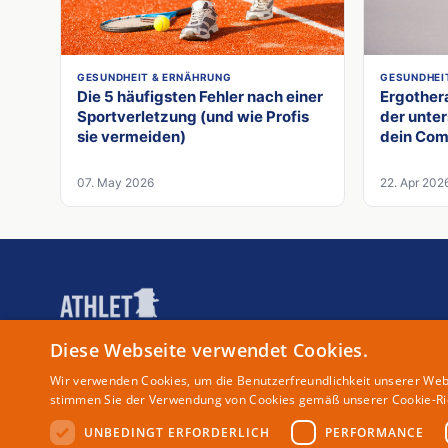
GESUNDHEIT & ERNÄHRUNG
GESUNDHEI
Die 5 häufigsten Fehler nach einer
Ergothera
Sportverletzung (und wie Profis
der unter
sie vermeiden)
dein Co
07. May 2026
22. Apr 202
Magazin für Spitzensportler
Diese Webseite verwendet Cookies.
Wir verwenden Cookies, um die Benutzerfreundlichkeit unserer Web
stimmen Sie der Verwendung von Cookies gemäß unserer Cookie-Ric
UNBEDINGT ERFORDERLICH
PERFORMANCE