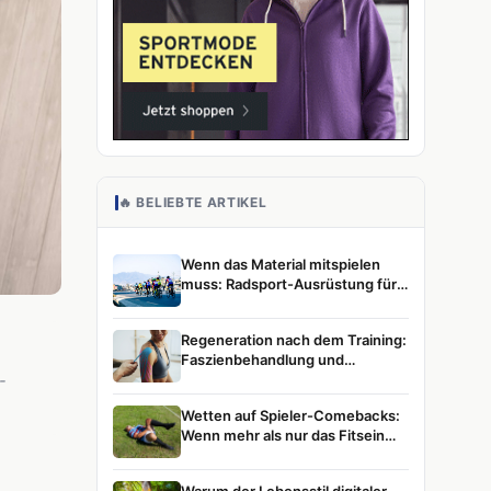
🔥 BELIEBTE ARTIKEL
Wenn das Material mitspielen
muss: Radsport-Ausrüstung für
ambitionierte Athletinnen und
Athleten
Regeneration nach dem Training:
Faszienbehandlung und
Muskelentspannung im
-
Leistungssport
Wetten auf Spieler-Comebacks:
Wenn mehr als nur das Fitsein
zählt