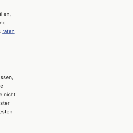
llen,
und
s
raten
ssen,
ne
e nicht
rster
besten