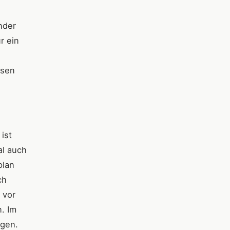
nder
r ein
esen
ist
al auch
plan
ch
 vor
. Im
igen.