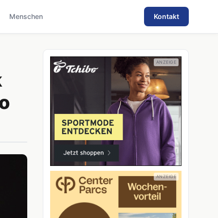
Menschen
Kontakt
k
mo