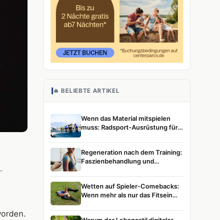
🔥 BELIEBTE ARTIKEL
Wenn das Material mitspielen
muss: Radsport-Ausrüstung für
ambitionierte Athletinnen und
Athleten
Regeneration nach dem Training:
Faszienbehandlung und
Muskelentspannung im
-
Leistungssport
Wetten auf Spieler-Comebacks:
Wenn mehr als nur das Fitsein
zählt
worden.