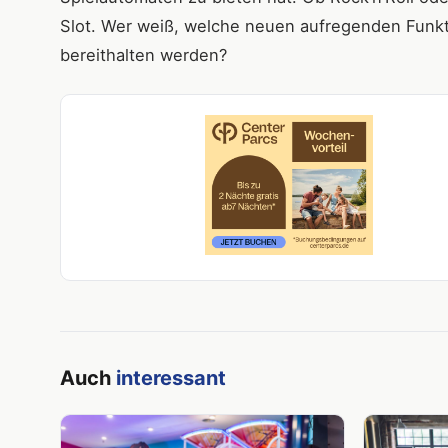
Slot. Wer weiß, welche neuen aufregenden Funkt
bereithalten werden?
Auch
interessant