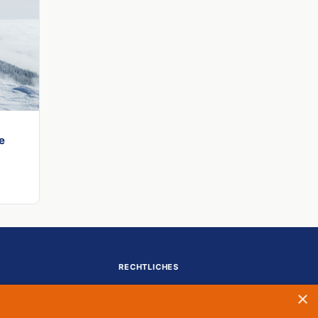
e
RECHTLICHES
Impressum
×
Datenschutz