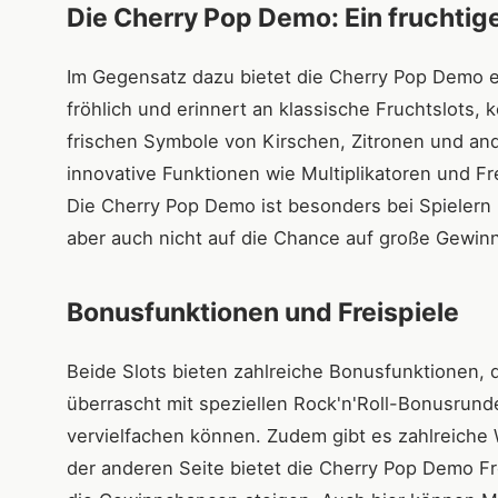
Die Cherry Pop Demo: Ein fruchtig
Im Gegensatz dazu bietet die Cherry Pop Demo ein
fröhlich und erinnert an klassische Fruchtslots
frischen Symbole von Kirschen, Zitronen und an
innovative Funktionen wie Multiplikatoren und Fr
Die Cherry Pop Demo ist besonders bei Spielern 
aber auch nicht auf die Chance auf große Gewin
Bonusfunktionen und Freispiele
Beide Slots bieten zahlreiche Bonusfunktionen,
überrascht mit speziellen Rock'n'Roll-Bonusrund
vervielfachen können. Zudem gibt es zahlreiche
der anderen Seite bietet die Cherry Pop Demo Fre