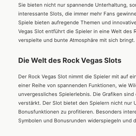
Sie bieten nicht nur spannende Unterhaltung, s
interessante Slots, die immer mehr Fans gewinn
Spiele bieten aufregende Themen und innovative
Vegas Slot entführt die Spieler in eine Welt des
verspielte und bunte Atmosphäre mit sich bring
Die Welt des Rock Vegas Slots
Der Rock Vegas Slot nimmt die Spieler mit auf ei
einer Reihe von spannenden Funktionen, wie Wild
unvergessliches Spielerlebnis. Die Grafiken sind
verstärkt. Der Slot bietet den Spielern nicht nu
Bonusfunktionen zu profitieren. Besonders intere
Symbolen und Bonusrunden widerspiegeln und die