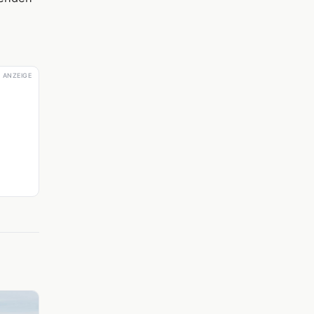
ANZEIGE