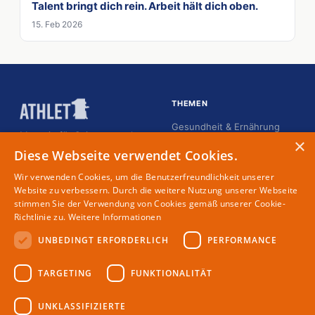
Talent bringt dich rein. Arbeit hält dich oben.
15. Feb 2026
THEMEN
Gesundheit & Ernährung
Magazin für Spitzensportler
×
Karriere
Diese Webseite verwendet Cookies.
Kommunikation
Wir verwenden Cookies, um die Benutzerfreundlichkeit unserer
Lifestyle
Website zu verbessern. Durch die weitere Nutzung unserer Webseite
stimmen Sie der Verwendung von Cookies gemäß unserer Cookie-
Menschen
Richtlinie zu.
Weitere Informationen
UNBEDINGT ERFORDERLICH
PERFORMANCE
MAGAZIN
RECHTLICHES
TARGETING
FUNKTIONALITÄT
Partner
Impressum
Redaktion
Datenschutz
UNKLASSIFIZIERTE
Autoren