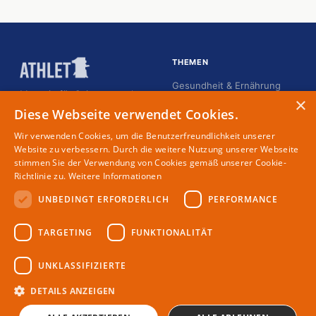
THEMEN
Gesundheit & Ernährung
Magazin für Spitzensportler
×
Karriere
Diese Webseite verwendet Cookies.
Kommunikation
Wir verwenden Cookies, um die Benutzerfreundlichkeit unserer
Lifestyle
Website zu verbessern. Durch die weitere Nutzung unserer Webseite
stimmen Sie der Verwendung von Cookies gemäß unserer Cookie-
Menschen
Richtlinie zu.
Weitere Informationen
UNBEDINGT ERFORDERLICH
PERFORMANCE
MAGAZIN
RECHTLICHES
TARGETING
FUNKTIONALITÄT
Partner
Impressum
Redaktion
Datenschutz
UNKLASSIFIZIERTE
Autoren
DETAILS ANZEIGEN