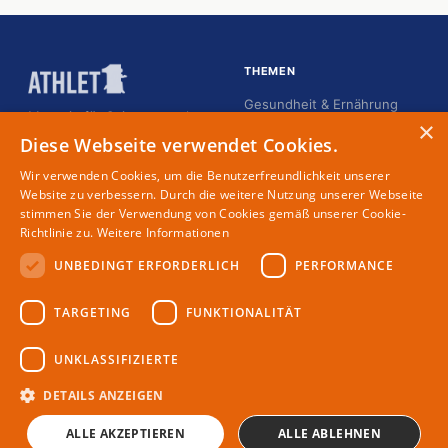
THEMEN
Gesundheit & Ernährung
Magazin für Spitzensportler
×
Karriere
Diese Webseite verwendet Cookies.
Kommunikation
Wir verwenden Cookies, um die Benutzerfreundlichkeit unserer
Lifestyle
Website zu verbessern. Durch die weitere Nutzung unserer Webseite
stimmen Sie der Verwendung von Cookies gemäß unserer Cookie-
Menschen
Richtlinie zu.
Weitere Informationen
UNBEDINGT ERFORDERLICH
PERFORMANCE
MAGAZIN
RECHTLICHES
TARGETING
FUNKTIONALITÄT
Partner
Impressum
Redaktion
Datenschutz
UNKLASSIFIZIERTE
Autoren
DETAILS ANZEIGEN
ALLE AKZEPTIEREN
ALLE ABLEHNEN